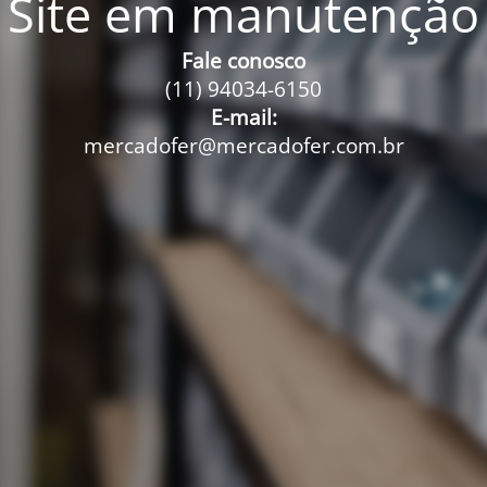
Site em manutenção
Fale conosco
(11) 94034-6150
E-mail:
mercadofer@mercadofer.com.br