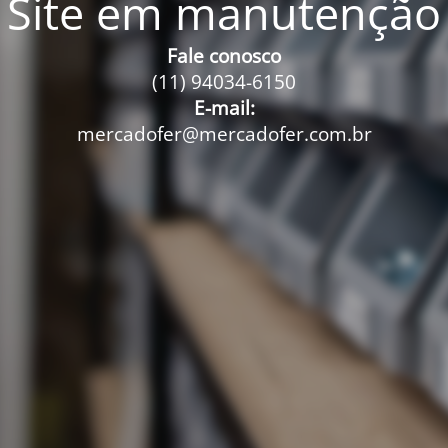
Site em manutenção
Fale conosco
(11) 94034-6150
E-mail:
mercadofer@mercadofer.com.br