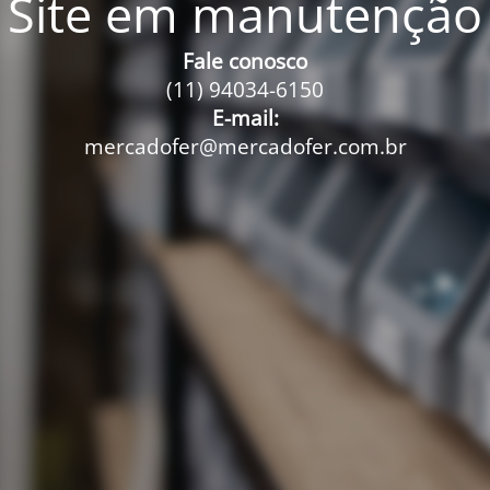
Site em manutenção
Fale conosco
(11) 94034-6150
E-mail:
mercadofer@mercadofer.com.br